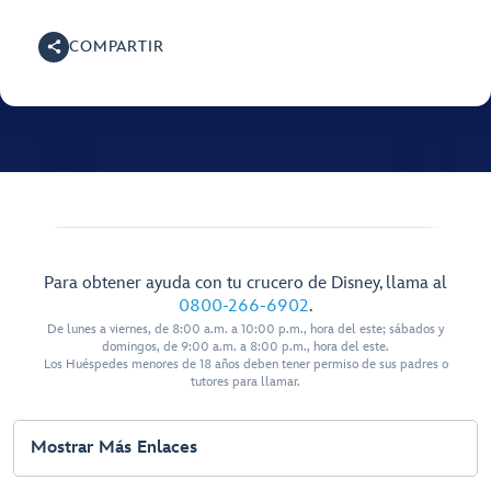
COMPARTIR
Para obtener ayuda con tu crucero de Disney, llama al
0800-266-6902
.
De lunes a viernes, de 8:00 a.m. a 10:00 p.m., hora del este; sábados y
domingos, de 9:00 a.m. a 8:00 p.m., hora del este.
Los Huéspedes menores de 18 años deben tener permiso de sus padres o
tutores para llamar.
Mostrar Más Enlaces