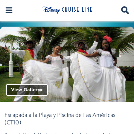
View Gallery
▶
Escapada a la Playa y Piscina de Las Américas
(CT10)