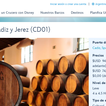
Iniciar sesión o crear una cuenta
Argentina
n un Crucero con Disney
Nuestros Barcos
Destinos
Planifica 
diz y Jerez (CD01)
Puerto d
Cadiz, Sp
Precios
$USD 94,
adelante
$USD 74,
$0,00 (d
Nivel de
Leve
4 a 4.5 H
Tipo de 
Cultural,