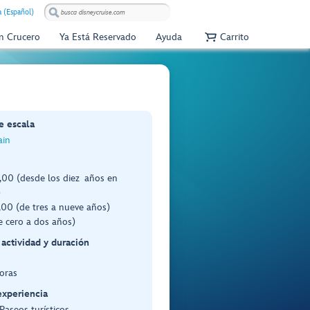
 (Español)
Un Crucero
Ya Está Reservado
Ayuda
Carrito
e escala
ain
00 (desde los diez años en
)
00 (de tres a nueve años)
e cero a dos años)
 actividad y duración
oras
experiencia
 Paseos turísticos