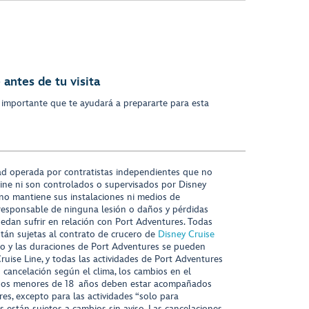
antes de tu visita
 importante que te ayudará a prepararte para esta
ad operada por contratistas independientes que no
ine ni son controlados o supervisados por Disney
 no mantiene sus instalaciones ni medios de
responsable de ninguna lesión o daños y pérdidas
uedan sufrir en relación con Port Adventures. Todas
stán sujetas al contrato de crucero de
Disney Cruise
nido y las duraciones de Port Adventures se pueden
Cruise Line, y todas las actividades de Port Adventures
o cancelación según el clima, los cambios en el
s niños menores de 18 años deben estar acompañados
es, excepto para las actividades “solo para
s están sujetos a cambios sin aviso. Las cancelaciones