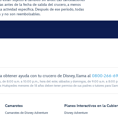
ías antes de la fecha de salida del crucero, a menos
la actividad específica. Después de ese período, todas
as y no son reembolsables.
a obtener ayuda con tu crucero de Disney, llama al
0800-266-6
s, de 8:00 a.m. a 10:00 p.m., hora del este; sábados y domingos, de 9:00 a.m. a 8:00 p.
s Huéspedes menores de 18 años deben tener permiso de sus padres o tutores para llam
Camarotes
Planes Interactivos en la Cubier
Camarotes de Disney Adventure
Disney Adventure