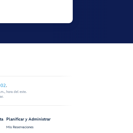
902
.
m., hora del este.
ar.
ta
Planificar y Administrar
Mis Reservaciones