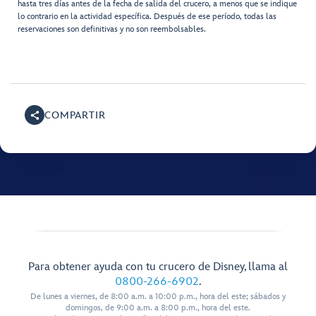
hasta tres días antes de la fecha de salida del crucero, a menos que se indique
lo contrario en la actividad específica. Después de ese período, todas las
reservaciones son definitivas y no son reembolsables.
COMPARTIR
Para obtener ayuda con tu crucero de Disney, llama al
0800-266-6902
.
De lunes a viernes, de 8:00 a.m. a 10:00 p.m., hora del este; sábados y
domingos, de 9:00 a.m. a 8:00 p.m., hora del este.