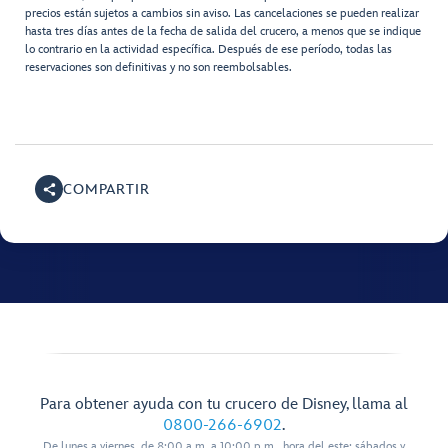
precios están sujetos a cambios sin aviso. Las cancelaciones se pueden realizar
hasta tres días antes de la fecha de salida del crucero, a menos que se indique
lo contrario en la actividad específica. Después de ese período, todas las
reservaciones son definitivas y no son reembolsables.
COMPARTIR
Para obtener ayuda con tu crucero de Disney, llama al
0800-266-6902
.
De lunes a viernes, de 8:00 a.m. a 10:00 p.m., hora del este; sábados y