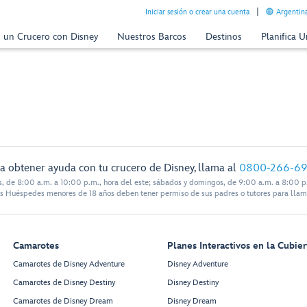
Iniciar sesión o crear una cuenta
Argentina
n un Crucero con Disney
Nuestros Barcos
Destinos
Planifica 
a obtener ayuda con tu crucero de Disney, llama al
0800-266-6
s, de 8:00 a.m. a 10:00 p.m., hora del este; sábados y domingos, de 9:00 a.m. a 8:00 p.
s Huéspedes menores de 18 años deben tener permiso de sus padres o tutores para llam
Camarotes
Planes Interactivos en la Cubier
Camarotes de Disney Adventure
Disney Adventure
Camarotes de Disney Destiny
Disney Destiny
Camarotes de Disney Dream
Disney Dream