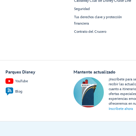
Castaway Club de Disney Cruise Line
Seguridad
Tus derechos clave y protección
financiera
Contrato del Crucero
Parques Disney
Mantente actualizado
¡Inscríbete para s
YouTube
recibir las actual
cuanto a itinerari
Blog
ofertas especiale
experiencias emo
ofreceremos en nu
Inscríbete ahora