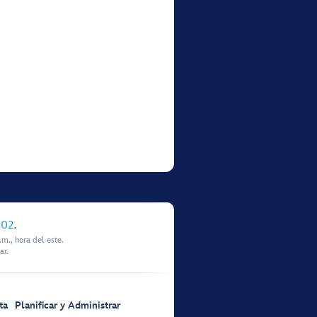
902
.
m., hora del este.
ar.
ta
Planificar y Administrar