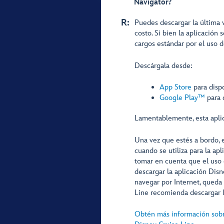
Navigator?
R:
Puedes descargar la última v
costo. Si bien la aplicación
cargos estándar por el uso d
Descárgala desde:
App Store
para disp
Google Play™
para 
Lamentablemente, esta aplic
Una vez que estés a bordo, 
cuando se utiliza para la ap
tomar en cuenta que el uso 
descargar la aplicación Disn
navegar por Internet, queda 
Line recomienda descargar l
Obtén más información sobre