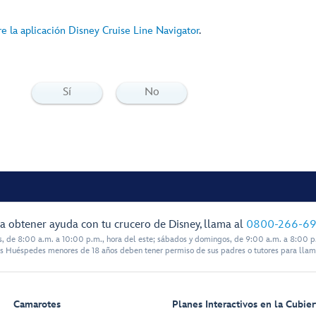
 la aplicación Disney Cruise Line Navigator
.
Sí
No
a obtener ayuda con tu crucero de Disney, llama al
0800-266-6
s, de 8:00 a.m. a 10:00 p.m., hora del este; sábados y domingos, de 9:00 a.m. a 8:00 p.
s Huéspedes menores de 18 años deben tener permiso de sus padres o tutores para llam
Camarotes
Planes Interactivos en la Cubier