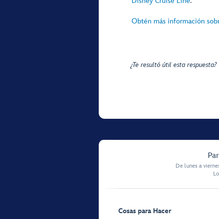
Disney Cruise Line
.
Obtén más información sobre
¿Te resultó útil esta respuesta?
Par
De lunes a vierne
Lo
Cosas para Hacer