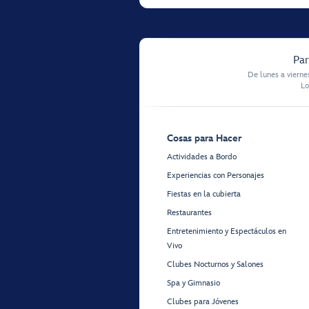
Par
De lunes a vierne
Lo
Cosas para Hacer
Actividades a Bordo
Experiencias con Personajes
Fiestas en la cubierta
Restaurantes
Entretenimiento y Espectáculos en
Vivo
Clubes Nocturnos y Salones
Spa y Gimnasio
Clubes para Jóvenes