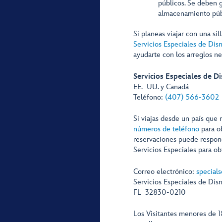
públicos. Se deben 
almacenamiento púb
Si planeas viajar con una si
Servicios Especiales de Dis
ayudarte con los arreglos ne
Servicios Especiales de Di
EE. UU. y Canadá
Teléfono:
(407) 566-3602
Si viajas desde un país que
números de teléfono
para o
reservaciones puede responde
Servicios Especiales para ob
Correo electrónico:
special
Servicios Especiales de Dis
FL 32830-0210
Los Visitantes menores de 1