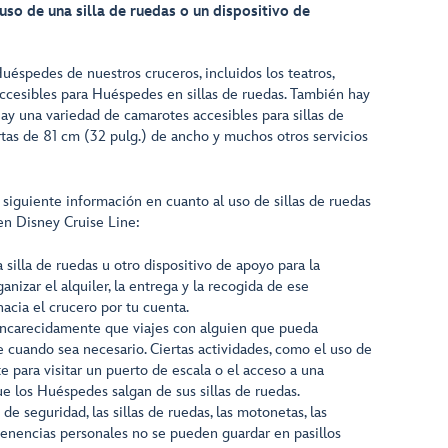
so de una silla de ruedas o un dispositivo de
uéspedes de nuestros cruceros, incluidos los teatros,
accesibles para Huéspedes en sillas de ruedas. También hay
ay una variedad de camarotes accesibles para sillas de
rtas de 81 cm (32 pulg.) de ancho y muchos otros servicios
 siguiente información en cuanto al uso de sillas de ruedas
en Disney Cruise Line:
 silla de ruedas u otro dispositivo de apoyo para la
anizar el alquiler, la entrega y la recogida de ese
hacia el crucero por tu cuenta.
carecidamente que viajes con alguien que pueda
 cuando sea necesario. Ciertas actividades, como el uso de
e para visitar un puerto de escala o el acceso a una
ue los Huéspedes salgan de sus sillas de ruedas.
de seguridad, las sillas de ruedas, las motonetas, las
rtenencias personales no se pueden guardar en pasillos