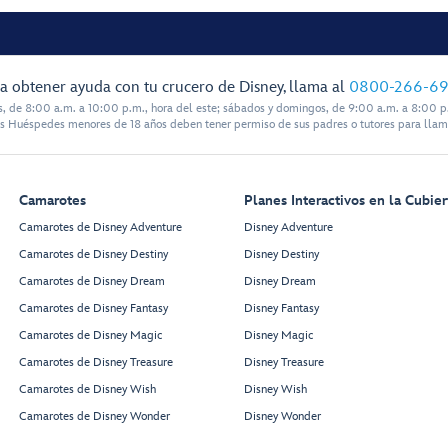
a obtener ayuda con tu crucero de Disney, llama al
0800-266-6
s, de 8:00 a.m. a 10:00 p.m., hora del este; sábados y domingos, de 9:00 a.m. a 8:00 p.
s Huéspedes menores de 18 años deben tener permiso de sus padres o tutores para llam
Camarotes
Planes Interactivos en la Cubier
Camarotes de Disney Adventure
Disney Adventure
Camarotes de Disney Destiny
Disney Destiny
Camarotes de Disney Dream
Disney Dream
Camarotes de Disney Fantasy
Disney Fantasy
Camarotes de Disney Magic
Disney Magic
Camarotes de Disney Treasure
Disney Treasure
Camarotes de Disney Wish
Disney Wish
Camarotes de Disney Wonder
Disney Wonder