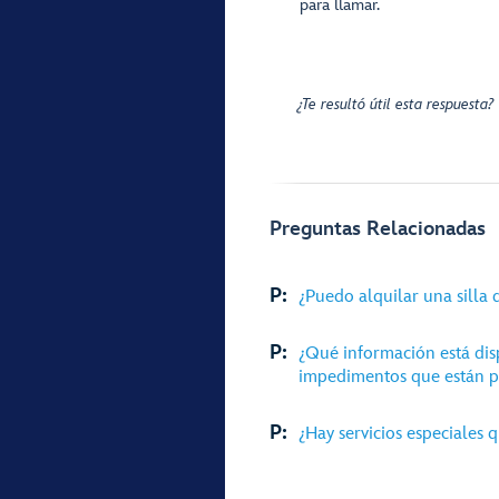
para llamar.
¿Te resultó útil esta respuesta?
Preguntas Relacionadas
P:
¿Puedo alquilar una silla 
P:
¿Qué información está dis
impedimentos que están p
P:
¿Hay servicios especiales 