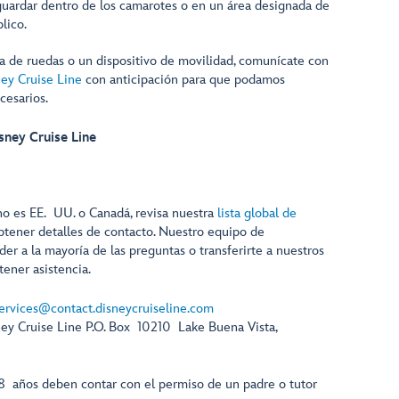
guardar dentro de los camarotes o en un área designada de
lico.
lla de ruedas o un dispositivo de movilidad, comunícate con
ney Cruise Line
con anticipación para que podamos
cesarios.
sney Cruise Line
 no es EE. UU. o Canadá, revisa nuestra
lista global de
btener detalles de contacto. Nuestro equipo de
r a la mayoría de las preguntas o transferirte a nuestros
tener asistencia.
services@contact.disneycruiseline.com
ney Cruise Line P.O. Box 10210 Lake Buena Vista,
8 años deben contar con el permiso de un padre o tutor