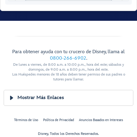
Para obtener ayuda con tu crucero de Disney, llama al
0800-266-6902
.
De lunes a viernes, de 8:00 a.m. a 10:00 p.m., hora del este; sábados y
domingos, de 9:00 a.m. a 8:00 p.m., hora del este.
Los Huéspedes menores de 18 años deben tener permiso de sus padres o
tutores para llamar.
Walt Disney
Mostrar Más Enlaces
Theatre
Términos de Uso
Política de Privacidad
Anuncios Basados en Intereses
Disney, Todos los Derechos Reservados.