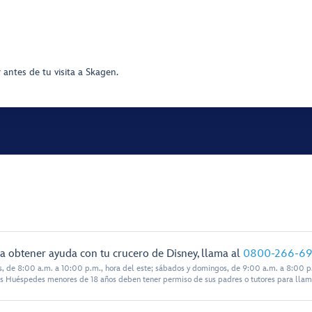
antes de tu visita a Skagen.
a obtener ayuda con tu crucero de Disney, llama al
0800-266-6
s, de 8:00 a.m. a 10:00 p.m., hora del este; sábados y domingos, de 9:00 a.m. a 8:00 p.
s Huéspedes menores de 18 años deben tener permiso de sus padres o tutores para llam