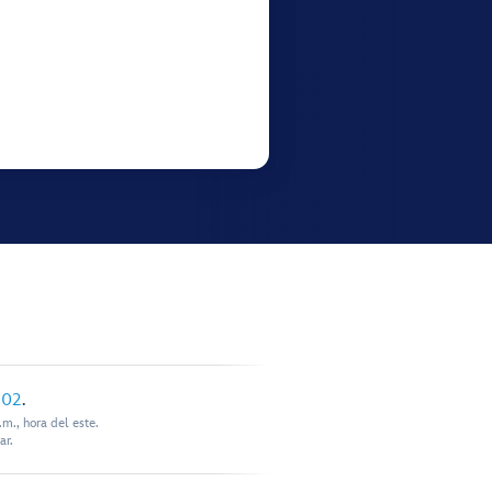
902
.
m., hora del este.
ar.