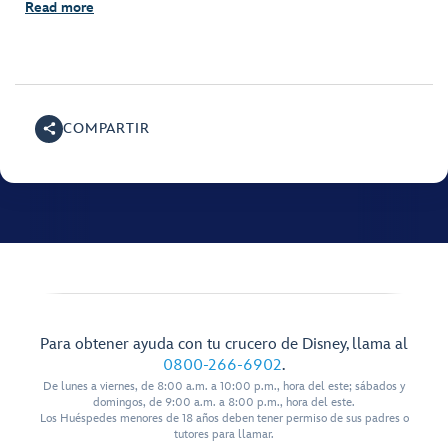
Read more
COMPARTIR
Para obtener ayuda con tu crucero de Disney, llama al
0800-266-6902
.
De lunes a viernes, de 8:00 a.m. a 10:00 p.m., hora del este; sábados y
domingos, de 9:00 a.m. a 8:00 p.m., hora del este.
Los Huéspedes menores de 18 años deben tener permiso de sus padres o
tutores para llamar.