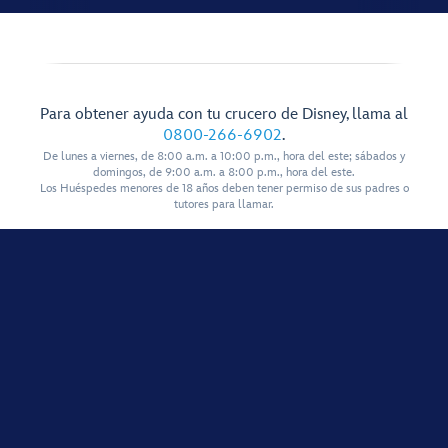
Para obtener ayuda con tu crucero de Disney, llama al
0800-266-6902
.
De lunes a viernes, de 8:00 a.m. a 10:00 p.m., hora del este; sábados y
domingos, de 9:00 a.m. a 8:00 p.m., hora del este.
Los Huéspedes menores de 18 años deben tener permiso de sus padres o
tutores para llamar.
Mostrar Más Enlaces
Términos de Uso
Política de Privacidad
Anuncios Basados en Intereses
Disney, Todos los Derechos Reservados.