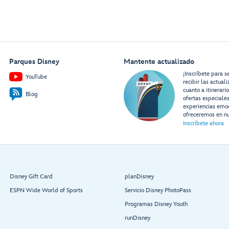
Parques Disney
Mantente actualizado
¡Inscríbete para s
YouTube
recibir las actual
cuanto a itinerari
Blog
ofertas especiale
experiencias emo
ofreceremos en nu
Inscríbete ahora
Disney Gift Card
planDisney
ESPN Wide World of Sports
Servicio Disney PhotoPass
Programas Disney Youth
runDisney