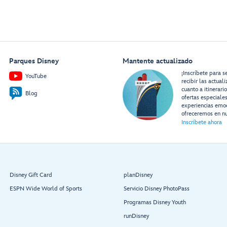
Parques Disney
Mantente actualizado
¡Inscríbete para s
YouTube
recibir las actual
cuanto a itinerari
Blog
ofertas especiale
experiencias emo
ofreceremos en nu
Inscríbete ahora
Disney Gift Card
planDisney
ESPN Wide World of Sports
Servicio Disney PhotoPass
Programas Disney Youth
runDisney