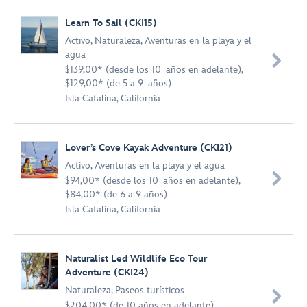
Learn To Sail (CKI15)
Activo
,
Naturaleza
,
Aventuras en la playa y el
agua

$139,00* (desde los 10 años en adelante),
$129,00* (de 5 a 9 años)
Isla Catalina, California
Lover’s Cove Kayak Adventure (CKI21)
Activo
,
Aventuras en la playa y el agua

$94,00* (desde los 10 años en adelante),
$84,00* (de 6 a 9 años)
Isla Catalina, California
Naturalist Led Wildlife Eco Tour
Adventure (CKI24)
Naturaleza
,
Paseos turísticos

$204,00* (de 10 años en adelante),