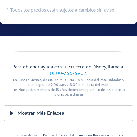
* Todos los precios están sujetos a cambios sin aviso.
Para obtener ayuda con tu crucero de Disney, llama al
0800-266-6902
.
De lunes a viernes, de 8:00 a.m. a 10:00 p.m., hora del este; sábados y
domingos, de 9:00 a.m. a 8:00 p.m., hora del este.
Los Huéspedes menores de 18 años deben tener permiso de sus padres o
tutores para llamar.
Mostrar Más Enlaces
Términos de Uso
Política de Privacidad
Anuncios Basados en Intereses