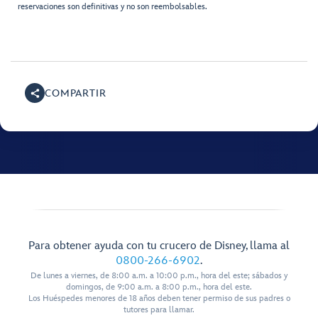
reservaciones son definitivas y no son reembolsables.
COMPARTIR
Para obtener ayuda con tu crucero de Disney, llama al
0800-266-6902
.
De lunes a viernes, de 8:00 a.m. a 10:00 p.m., hora del este; sábados y
domingos, de 9:00 a.m. a 8:00 p.m., hora del este.
Los Huéspedes menores de 18 años deben tener permiso de sus padres o
tutores para llamar.