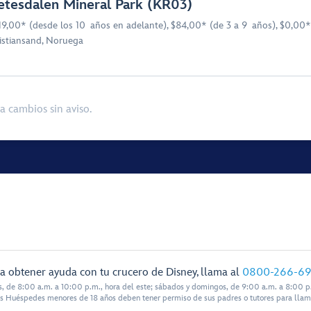
etesdalen Mineral Park (KR03)
19,00* (desde los 10 años en adelante), $84,00* (de 3 a 9 años), $0,00*
istiansand, Noruega
a cambios sin aviso.
a obtener ayuda con tu crucero de Disney, llama al
0800-266-6
s, de 8:00 a.m. a 10:00 p.m., hora del este; sábados y domingos, de 9:00 a.m. a 8:00 p.
s Huéspedes menores de 18 años deben tener permiso de sus padres o tutores para llam