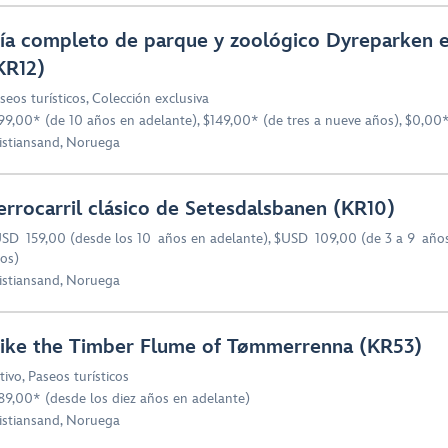
ía completo de parque y zoológico Dyreparken e
KR12)
seos turísticos
,
Colección exclusiva
99,00* (de 10 años en adelante), $149,00* (de tres a nueve años), $0,00*
istiansand, Noruega
errocarril clásico de Setesdalsbanen (KR10)
SD 159,00 (desde los 10 años en adelante), $USD 109,00 (de 3 a 9 años
os)
istiansand, Noruega
ike the Timber Flume of Tømmerrenna (KR53)
tivo
,
Paseos turísticos
89,00* (desde los diez años en adelante)
istiansand, Noruega