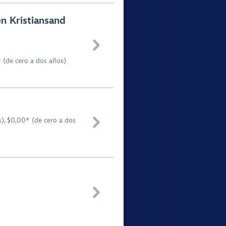
n Kristiansand

 (de cero a dos años)

), $0,00* (de cero a dos
