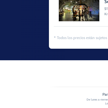
S
$1
Kr
* Todos los precios están sujetos 
Par
De lunes a vierne
Lo