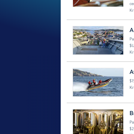
ce
Kr
A
Pa
$U
Kr
A
$1
Kr
B
Pa
$2