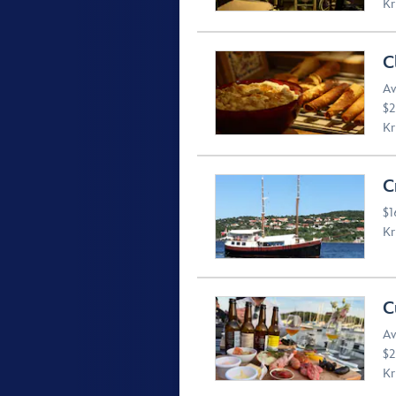
Kr
C
Av
$2
Kr
C
$1
Kr
C
Av
$2
Kr