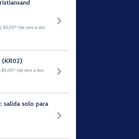
ristiansand

), $0,00* (de cero a dos
e (KR02)

 $0,00* (de cero a dos
 salida solo para
