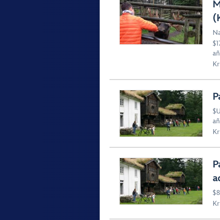
M
(
Na
$1
añ
Kr
P
$U
añ
Kr
P
a
$8
Kr