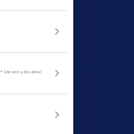


0* (de cero a dos años)
