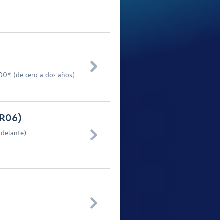

00* (de cero a dos años)
KR06)

adelante)
