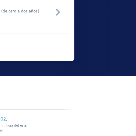

 (de cero a dos años)
902
.
m., hora del este.
ar.