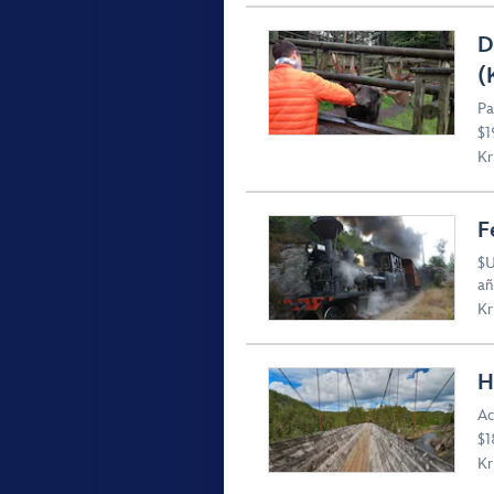
D
(
Pa
$1
Kr
F
$U
añ
Kr
H
Ac
$1
Kr