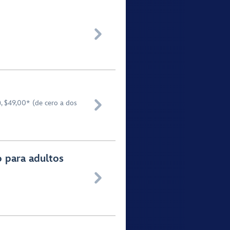


, $49,00* (de cero a dos
o para adultos
