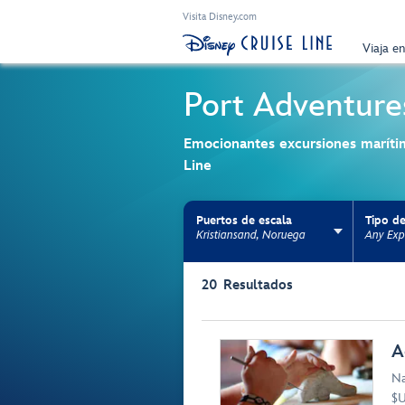
Visita Disney.com
Viaja e
Port Adventure
Emocionantes excursiones maríti
Line
Puertos de escala
Tipo de
Kristiansand, Noruega
Any Exp
Use the facet bar to narrow results. Selectio
20
Resultados
Browse list
A
Na
$U