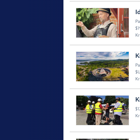
I
Pa
$1
Kr
K
Pa
$U
Kr
K
$1
Kr