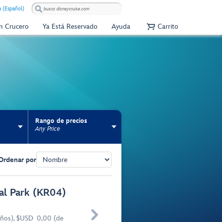
 (Español)
Un Crucero
Ya Está Reservado
Ayuda
Carrito
Rango de precios
Any Price
Ordenar por
ral Park (KR04)

años), $USD 0,00 (de