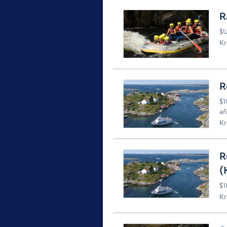
R
$U
Kr
R
$1
añ
Kr
R
(
$1
Kr