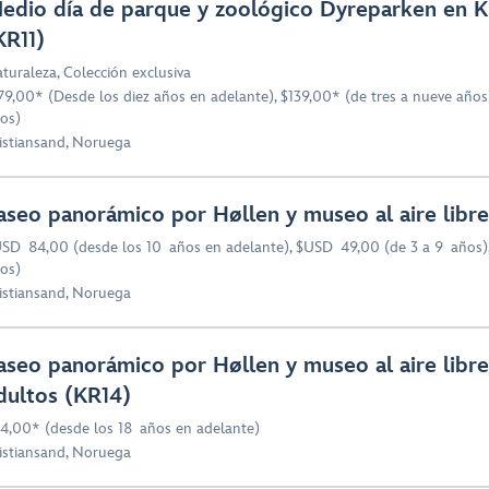
edio día de parque y zoológico Dyreparken en K
KR11)
turaleza
,
Colección exclusiva
79,00* (Desde los diez años en adelante), $139,00* (de tres a nueve años
os)
istiansand, Noruega
aseo panorámico por Høllen y museo al aire libr
SD 84,00 (desde los 10 años en adelante), $USD 49,00 (de 3 a 9 años),
os)
istiansand, Noruega
aseo panorámico por Høllen y museo al aire libre:
dultos (KR14)
4,00* (desde los 18 años en adelante)
istiansand, Noruega