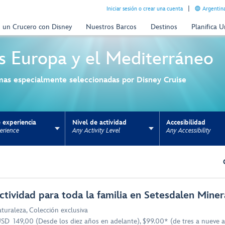
Iniciar sesión o crear una cuenta
Argentina
n un Crucero con Disney
Nuestros Barcos
Destinos
Planifica 
s
Europa y el Mediterráneo
mas especialmente seleccionadas por Disney Cruise
 experiencia
Nivel de actividad
Accesibilidad
erience
Any Activity Level
Any Accessibility
ns update the URL for bookmarking.
ctividad para toda la familia en Setesdalen Mine
turaleza
,
Colección exclusiva
SD 149,00 (Desde los diez años en adelante), $99.00* (de tres a nueve 