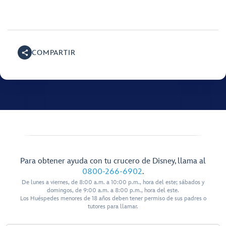
COMPARTIR
Para obtener ayuda con tu crucero de Disney, llama al
0800-266-6902
.
De lunes a viernes, de 8:00 a.m. a 10:00 p.m., hora del este; sábados y
domingos, de 9:00 a.m. a 8:00 p.m., hora del este.
Los Huéspedes menores de 18 años deben tener permiso de sus padres o
tutores para llamar.