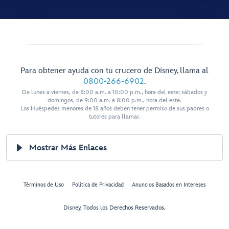
Para obtener ayuda con tu crucero de Disney, llama al
0800-266-6902
.
De lunes a viernes, de 8:00 a.m. a 10:00 p.m., hora del este; sábados y
domingos, de 9:00 a.m. a 8:00 p.m., hora del este.
Los Huéspedes menores de 18 años deben tener permiso de sus padres o
tutores para llamar.
Mostrar Más Enlaces
Términos de Uso
Política de Privacidad
Anuncios Basados en Intereses
Disney, Todos los Derechos Reservados.