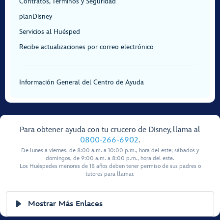
Contratos, Términos y Seguridad
planDisney
Servicios al Huésped
Recibe actualizaciones por correo electrónico
Información General del Centro de Ayuda
Para obtener ayuda con tu crucero de Disney, llama al
0800-266-6902
.
De lunes a viernes, de 8:00 a.m. a 10:00 p.m., hora del este; sábados y
domingos, de 9:00 a.m. a 8:00 p.m., hora del este.
Los Huéspedes menores de 18 años deben tener permiso de sus padres o
tutores para llamar.
Mostrar Más Enlaces