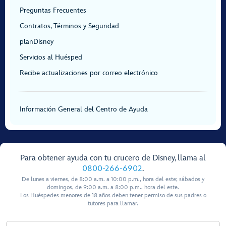
Preguntas Frecuentes
Contratos, Términos y Seguridad
planDisney
Servicios al Huésped
Recibe actualizaciones por correo electrónico
Información General del Centro de Ayuda
Para obtener ayuda con tu crucero de Disney, llama al
0800-266-6902
.
De lunes a viernes, de 8:00 a.m. a 10:00 p.m., hora del este; sábados y
domingos, de 9:00 a.m. a 8:00 p.m., hora del este.
Los Huéspedes menores de 18 años deben tener permiso de sus padres o
tutores para llamar.