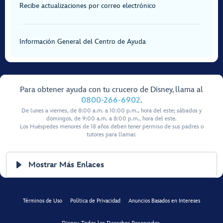
Recibe actualizaciones por correo electrónico
Información General del Centro de Ayuda
Para obtener ayuda con tu crucero de Disney, llama al
0800-266-6902
.
De lunes a viernes, de 8:00 a.m. a 10:00 p.m., hora del este; sábados y
domingos, de 9:00 a.m. a 8:00 p.m., hora del este.
Los Huéspedes menores de 18 años deben tener permiso de sus padres o
tutores para llamar.
Mostrar Más Enlaces
Términos de Uso
Política de Privacidad
Anuncios Basados en Intereses