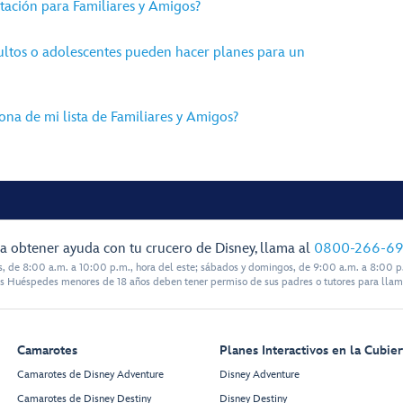
itación para Familiares y Amigos?
ultos o adolescentes pueden hacer planes para un
na de mi lista de Familiares y Amigos?
a obtener ayuda con tu crucero de Disney, llama al
0800-266-6
s, de 8:00 a.m. a 10:00 p.m., hora del este; sábados y domingos, de 9:00 a.m. a 8:00 p.
s Huéspedes menores de 18 años deben tener permiso de sus padres o tutores para llam
Camarotes
Planes Interactivos en la Cubier
Camarotes de Disney Adventure
Disney Adventure
Camarotes de Disney Destiny
Disney Destiny