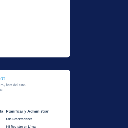
902
.
m., hora del este.
ar.
ta
Planificar y Administrar
Mis Reservaciones
Mi Registro en Línea