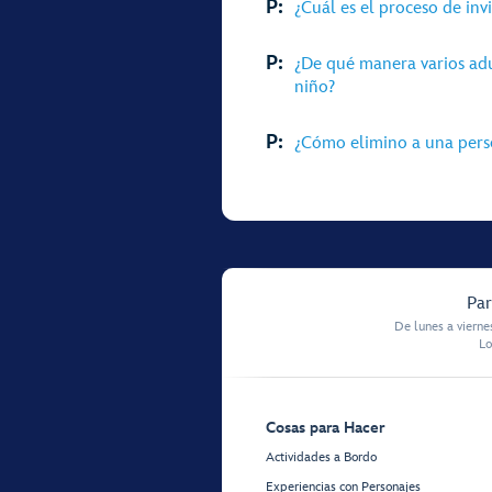
P:
¿Cuál es el proceso de inv
P:
¿De qué manera varios ad
niño?
P:
¿Cómo elimino a una perso
Par
De lunes a vierne
Lo
Cosas para Hacer
Actividades a Bordo
Experiencias con Personajes