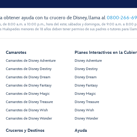
a obtener ayuda con tu crucero de Disney, llama al
0800-266-6
s, de 8:00 a.m. a 10:00 p.m., hora del este; sábados y domingos, de 9:00 a.m. a 8:00 p.
s Huéspedes menores de 18 años deben tener permiso de sus padres o tutores para llam
Camarotes
Planes Interactivos en la Cubier
Camarotes de Disney Adventure
Disney Adventure
Camarotes de Disney Destiny
Disney Destiny
Camarotes de Disney Dream
Disney Dream
Camarotes de Disney Fantasy
Disney Fantasy
Camarotes de Disney Magic
Disney Magic
Camarotes de Disney Treasure
Disney Treasure
Camarotes de Disney Wish
Disney Wish
Camarotes de Disney Wonder
Disney Wonder
Cruceros y Destinos
Ayuda