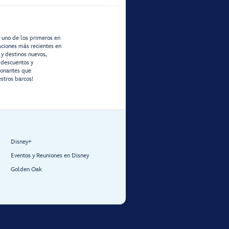
r uno de los primeros en
zaciones más recientes en
 y destinos nuevos,
 descuentos y
ionantes que
stros barcos!
Disney+
Eventos y Reuniones en Disney
Golden Oak