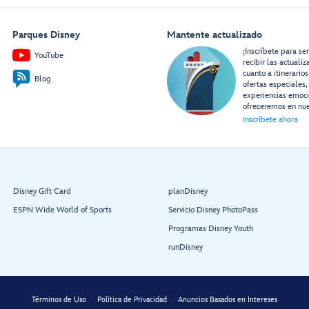
Parques Disney
Mantente actualizado
¡Inscríbete para se
YouTube
recibir las actuali
cuanto a itinerarios
Blog
ofertas especiales,
experiencias emoc
ofreceremos en nue
Inscríbete ahora
Disney Gift Card
planDisney
ESPN Wide World of Sports
Servicio Disney PhotoPass
Programas Disney Youth
runDisney
Términos de Uso
Política de Privacidad
Anuncios Basados en Intereses