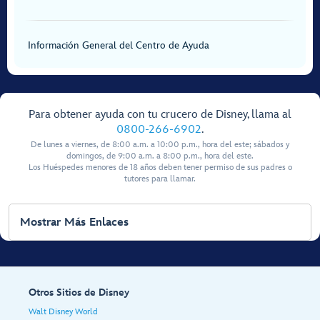
Información General del Centro de Ayuda
Para obtener ayuda con tu crucero de Disney, llama al
0800-266-6902
.
De lunes a viernes, de 8:00 a.m. a 10:00 p.m., hora del este; sábados y
domingos, de 9:00 a.m. a 8:00 p.m., hora del este.
Los Huéspedes menores de 18 años deben tener permiso de sus padres o
tutores para llamar.
Mostrar Más Enlaces
Otros Sitios de Disney
Walt Disney World