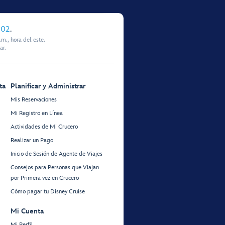
902
.
m., hora del este.
ar.
ta
Planificar y Administrar
Mis Reservaciones
Mi Registro en Línea
Actividades de Mi Crucero
Realizar un Pago
Inicio de Sesión de Agente de Viajes
Consejos para Personas que Viajan
por Primera vez en Crucero
Cómo pagar tu Disney Cruise
Mi Cuenta
Mi Perfil