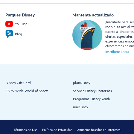
Parques Disney
Mantente actualizado
¡Inscríbete para se
YouTube
recibir las actuali
cuanto a itinerarios
Blog
ofertas especiales,
experiencias emoc
ofreceremos en nue
Inscríbete ahora
Disney Gift Card
planDisney
ESPN Wide World of Sports
Servicio Disney PhotoPass
Programas Disney Youth
runDisney
Términos de Uso
Política de Privacidad
Anuncios Basados en Intereses