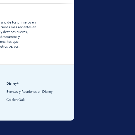
r uno de los primeros en
zaciones más recientes en
 y destinos nuevos,
 descuentos y
ionantes que
stros barcos!
Disney+
Eventos y Reuniones en Disney
Golden Oak