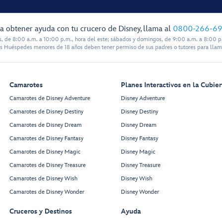
a obtener ayuda con tu crucero de Disney, llama al
0800-266-6
s, de 8:00 a.m. a 10:00 p.m., hora del este; sábados y domingos, de 9:00 a.m. a 8:00 p.
s Huéspedes menores de 18 años deben tener permiso de sus padres o tutores para llam
Camarotes
Planes Interactivos en la Cubier
Camarotes de Disney Adventure
Disney Adventure
Camarotes de Disney Destiny
Disney Destiny
Camarotes de Disney Dream
Disney Dream
Camarotes de Disney Fantasy
Disney Fantasy
Camarotes de Disney Magic
Disney Magic
Camarotes de Disney Treasure
Disney Treasure
Camarotes de Disney Wish
Disney Wish
Camarotes de Disney Wonder
Disney Wonder
Cruceros y Destinos
Ayuda