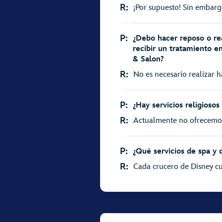
R:
¡Por supuesto! Sin embargo
P:
¿Debo hacer reposo o re
recibir un tratamiento 
& Salon?
R:
No es necesario realizar h
P:
¿Hay servicios religiosos
R:
Actualmente no ofrecemos s
P:
¿Qué servicios de spa y 
R:
Cada crucero de Disney cue