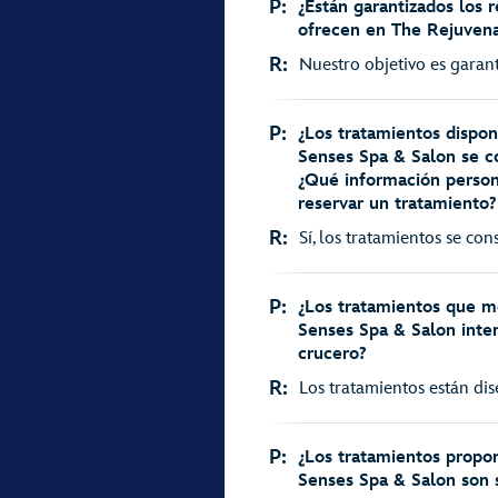
P:
¿Están garantizados los r
ofrecen en The Rejuvena
R:
Nuestro objetivo es garant
P:
¿Los tratamientos dispo
Senses Spa & Salon se c
¿Qué información person
reservar un tratamiento?
R:
Sí, los tratamientos se con
P:
¿Los tratamientos que m
Senses Spa & Salon inter
crucero?
R:
Los tratamientos están dis
P:
¿Los tratamientos propo
Senses Spa & Salon son 