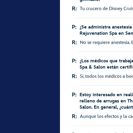
R:
Tu crucero de Disney Crui
P:
¿Se administra anestesia
Rejuvenation Spa en Sen
R:
No se requiere anestesia. E
P:
¿Los médicos que trabaj
Spa & Salon están certif
R:
Sí, todos los médicos a bor
P:
Estoy interesado en real
relleno de arrugas en T
Salon. En general, ¿cuán
R:
Aunque los efectos y la ca