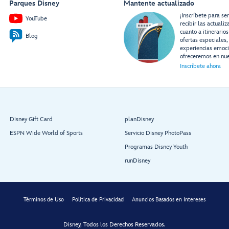
Parques Disney
Mantente actualizado
¡Inscríbete para se
YouTube
recibir las actuali
cuanto a itinerarios
Blog
ofertas especiales,
experiencias emoc
ofreceremos en nue
Inscríbete ahora
Disney Gift Card
planDisney
ESPN Wide World of Sports
Servicio Disney PhotoPass
Programas Disney Youth
runDisney
Términos de Uso
Política de Privacidad
Anuncios Basados en Intereses
Disney, Todos los Derechos Reservados.