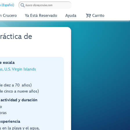
 (Español)
Un Crucero
Ya Está Reservado
Ayuda
Carrito
áctica de
e escala
s, U.S. Virgin Islands
de diez a 70 años)
e cinco a nueve años)
 actividad y duración
o
oras
experiencia
 en la playa y el agua,