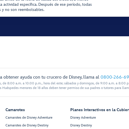
la actividad específica. Después de ese período, todas
as y no son reembolsables.
a obtener ayuda con tu crucero de Disney, llama al
0800-266-6
s, de 8:00 a.m. a 10:00 p.m., hora del este; sábados y domingos, de 9:00 a.m. a 8:00 p.
s Huéspedes menores de 18 años deben tener permiso de sus padres o tutores para llam
Camarotes
Planes Interactivos en la Cubier
Camarotes de Disney Adventure
Disney Adventure
Camarotes de Disney Destiny
Disney Destiny