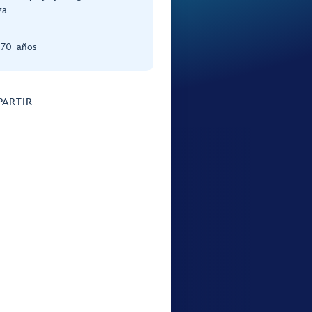
za
y 70 años
ARTIR