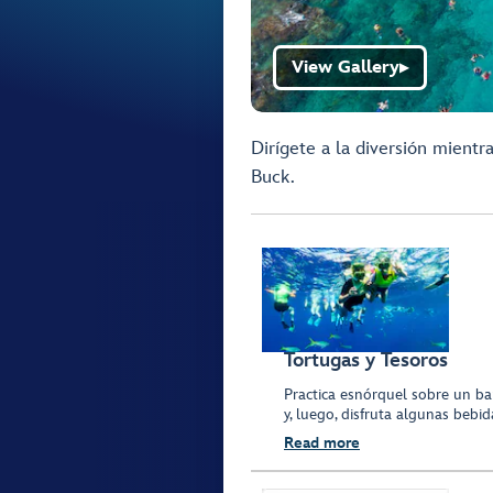
View Gallery
▶
Dirígete a la diversión mientr
Buck.
Tortugas y Tesoros
Practica esnórquel sobre un ba
y, luego, disfruta algunas bebid
Read more