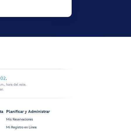
902
.
m., hora del este.
ar.
ta
Planificar y Administrar
Mis Reservaciones
Mi Registro en Línea