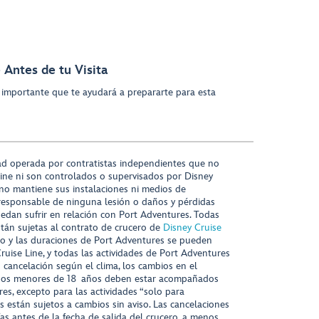
 Antes de tu Visita
 importante que te ayudará a prepararte para esta
ad operada por contratistas independientes que no
ine ni son controlados o supervisados por Disney
 no mantiene sus instalaciones ni medios de
responsable de ninguna lesión o daños y pérdidas
uedan sufrir en relación con Port Adventures. Todas
stán sujetas al contrato de crucero de
Disney Cruise
nido y las duraciones de Port Adventures se pueden
Cruise Line, y todas las actividades de Port Adventures
o cancelación según el clima, los cambios en el
s niños menores de 18 años deben estar acompañados
es, excepto para las actividades “solo para
s están sujetos a cambios sin aviso. Las cancelaciones
ías antes de la fecha de salida del crucero, a menos