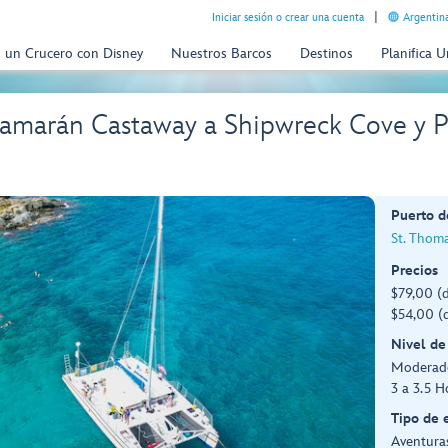
Iniciar sesión o crear una cuenta
Argentina
n un Crucero con Disney
Nuestros Barcos
Destinos
Planifica 
amarán Castaway a Shipwreck Cove y Pr
Puerto d
St. Thoma
Precios
$79,00 (
$54,00 (d
Nivel de
Moderad
3 a 3.5 H
Tipo de 
Aventuras