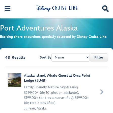
Port Adventures
Alaska
Exciting shore excursions specially selected by Disney Cruise Line
48
Results
Sort By
Filter
Browse list
Alaska Island, Whale Quest at Orca Point
Lodge (JU45)
Family Friendly
,
Nature
,
Sightseeing

$299.00* (de 10 años en adelante),
$199.00* (de tres a nueve años), $199.00*
(de cero a dos años)
Juneau, Alaska