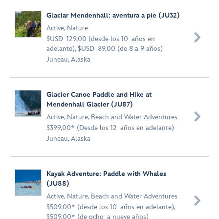
Glaciar Mendenhall: aventura a pie (JU32)
Active
,
Nature

$USD 129,00 (desde los 10 años en
adelante), $USD 89,00 (de 8 a 9 años)
Juneau, Alaska
Glacier Canoe Paddle and Hike at
Mendenhall Glacier (JU87)

Active
,
Nature
,
Beach and Water Adventures
$399,00* (Desde los 12 años en adelante)
Juneau, Alaska
Kayak Adventure: Paddle with Whales
(JU88)
Active
,
Nature
,
Beach and Water Adventures

$509,00* (desde los 10 años en adelante),
$509,00* (de ocho a nueve años)