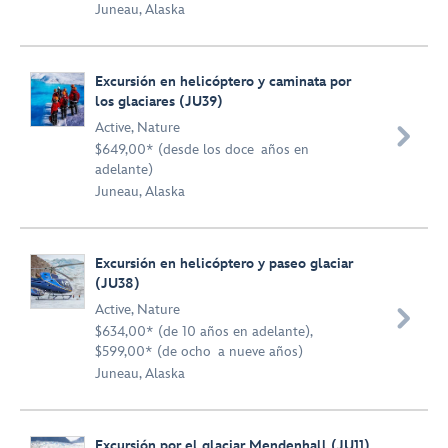
Juneau, Alaska
Excursión en helicóptero y caminata por
los glaciares (JU39)
Active
,
Nature

$649,00* (desde los doce años en
adelante)
Juneau, Alaska
Excursión en helicóptero y paseo glaciar
(JU38)
Active
,
Nature

$634,00* (de 10 años en adelante),
$599,00* (de ocho a nueve años)
Juneau, Alaska
Excursión por el glaciar Mendenhall (JU11)