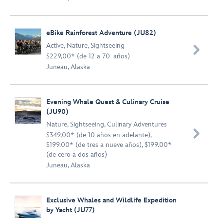
eBike Rainforest Adventure (JU82)
Active
,
Nature
,
Sightseeing

$229,00* (de 12 a 70 años)
Juneau, Alaska
Evening Whale Quest & Culinary Cruise
(JU90)
Nature
,
Sightseeing
,
Culinary Adventures

$349,00* (de 10 años en adelante),
$199.00* (de tres a nueve años), $199.00*
(de cero a dos años)
Juneau, Alaska
Exclusive Whales and Wildlife Expedition
by Yacht (JU77)