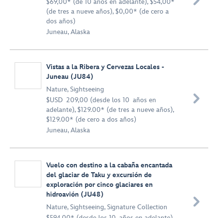

$69,00* (de 10 años en adelante), $54,00*
(de tres a nueve años), $0,00* (de cero a
dos años)
Juneau, Alaska
Vistas a la Ribera y Cervezas Locales -
Juneau (JU84)
Nature
,
Sightseeing

$USD 209,00 (desde los 10 años en
adelante), $129.00* (de tres a nueve años),
$129.00* (de cero a dos años)
Juneau, Alaska
Vuelo con destino a la cabaña encantada
del glaciar de Taku y excursión de
exploración por cinco glaciares en
hidroavión (JU48)

Nature
,
Sightseeing
,
Signature Collection
$594,00* (desde los 10 años en adelante),