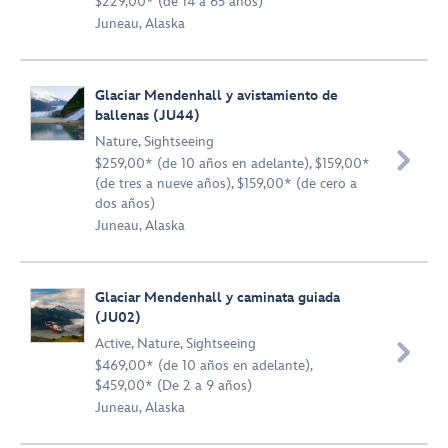
$229,00* (de 14 a 65 años)
Juneau, Alaska
Glaciar Mendenhall y avistamiento de
ballenas (JU44)
Nature
,
Sightseeing

$259,00* (de 10 años en adelante), $159,00*
(de tres a nueve años), $159,00* (de cero a
dos años)
Juneau, Alaska
Glaciar Mendenhall y caminata guiada
(JU02)
Active
,
Nature
,
Sightseeing

$469,00* (de 10 años en adelante),
$459,00* (De 2 a 9 años)
Juneau, Alaska